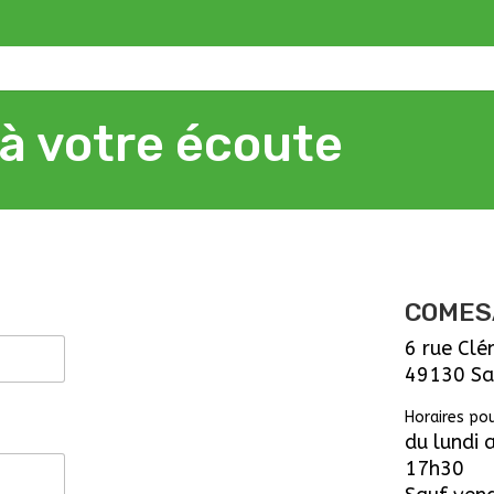
 votre écoute
COMESA
6 rue Cl
49130 Sa
Horaires pou
du lundi
17h30