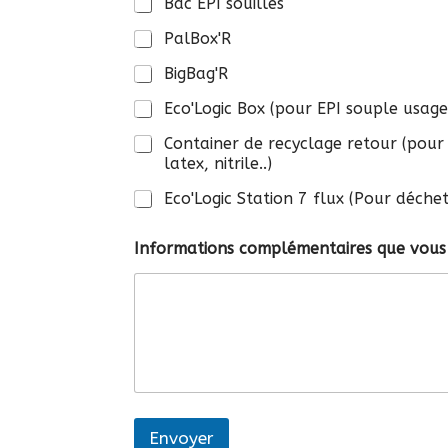
Bac EPI souillés
PalBox'R
BigBag'R
Eco'Logic Box (pour EPI souple usage u
Container de recyclage retour (pour EPI souple usage unique + gant vinyle,
latex, nitrile..)
Eco'Logic Station 7 flux (Pour déche
Informations complémentaires que vous
Envoyer