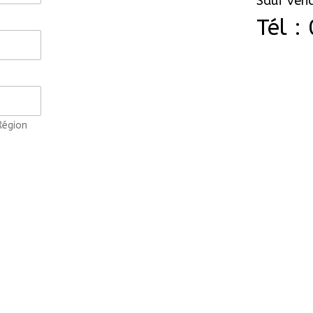
Sauf vend
Tél :
Région