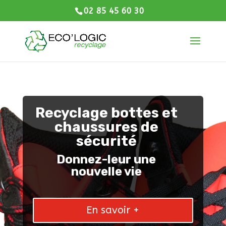
02 85 45 60 30
Lecteur
Media error: Format(s) not supported or source(s) not found
vidéo
Télécharger le fichier: https://youtu.be/CHz2wQivreM
Recyclage bottes et
chaussures de
sécurité
Donnez-leur une
nouvelle vie
En savoir +