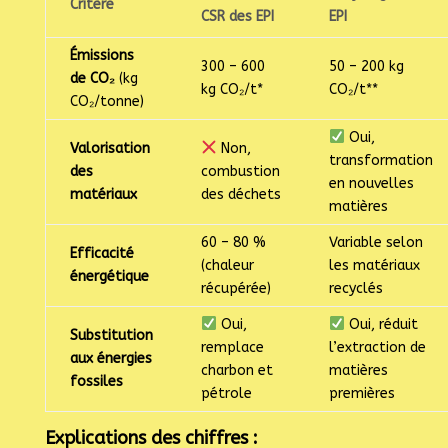
Critère
CSR des EPI
EPI
Émissions
300 – 600
50 – 200 kg
de CO₂
(kg
kg CO₂/t*
CO₂/t**
CO₂/tonne)
Oui,
Valorisation
Non,
transformation
des
combustion
en nouvelles
matériaux
des déchets
matières
60 – 80 %
Variable selon
Efficacité
(chaleur
les matériaux
énergétique
récupérée)
recyclés
Oui,
Oui, réduit
Substitution
remplace
l’extraction de
aux énergies
charbon et
matières
fossiles
pétrole
premières
Explications des chiffres :