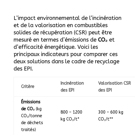
L’impact environnemental de l’incinération
et de la valorisation en combustibles
solides de récupération (CSR) peut être
mesuré en termes d’émissions de
CO₂
et
d’efficacité énergétique. Voici les
principaux indicateurs pour comparer ces
deux solutions dans le cadre de recyclage
des EPI.
Incinération
Valorisation CSR
Critère
des EPI
des EPI
Émissions
de CO₂
(kg
800 – 1200
300 – 600 kg
CO₂/tonne
kg CO₂/t*
CO₂/t**
de déchets
traités)