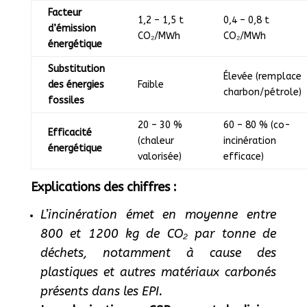
Facteur
1,2 – 1,5 t
0,4 – 0,8 t
d’émission
CO₂/MWh
CO₂/MWh
énergétique
Substitution
Élevée (remplace
des énergies
Faible
charbon/pétrole)
fossiles
20 – 30 %
60 – 80 % (co-
Efficacité
(chaleur
incinération
énergétique
valorisée)
efficace)
Explications des chiffres :
L’incinération émet en moyenne entre
800 et 1200 kg de CO₂ par tonne de
déchets, notamment à cause des
plastiques et autres matériaux carbonés
présents dans les EPI.